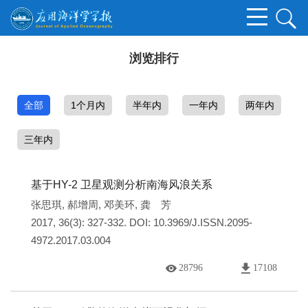
浏览排行
全部
1个月内
半年内
一年内
两年内
三年内
基于HY-2 卫星观测分析南海风浪关系
张思琪
,
郝增周
,
邓美环
,
龚 芳
2017, 36(3): 327-332.
DOI:
10.3969/J.ISSN.2095-
4972.2017.03.004
28796
17108
x