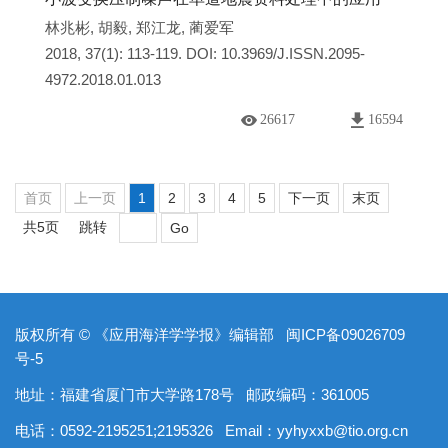
林兆彬
,
胡毅
,
郑江龙
,
蔺爱军
2018, 37(1): 113-119.
DOI:
10.3969/J.ISSN.2095-
4972.2018.01.013
26617
16594
首页
上一页
1
2
3
4
5
下一页
末页
共5页
跳转
Go
版权所有 © 《应用海洋学学报》编辑部
闽ICP备09026709
号-5
地址：福建省厦门市大学路178号
邮政编码：361005
电话：0592-2195251;2195326
Email：
yyhyxxb@tio.org.cn