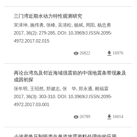
三门湾近期水动力特性观测研究
宋泽坤
,
施伟勇
,
张峰
,
吴清松
,
杨斌
,
周阳
,
杨忠勇
2017, 36(2): 279-285.
DOI:
10.3969/J.ISSN.2095-
4972.2017.02.015
26822
16976
再论台湾岛及邻近海域强震前的中强地震条带现象及
成因初探
张年明
,
王绍然
,
郑健志
,
张 华
,
郑永通
,
赖福霖
2017, 36(3): 303-310.
DOI:
10.3969/J.ISSN.2095-
4972.2017.03.001
26789
16014
小波变换压制噪声在单道地震资料处理中的应用