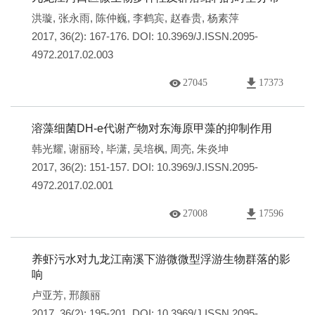
洪璇
,
张永雨
,
陈仲巍
,
李鹤宾
,
赵春贵
,
杨素萍
2017, 36(2): 167-176.
DOI:
10.3969/J.ISSN.2095-
4972.2017.02.003
27045
17373
溶藻细菌DH-e代谢产物对东海原甲藻的抑制作用
韩光耀
,
谢丽玲
,
毕潇
,
吴培枫
,
周亮
,
朱炎坤
2017, 36(2): 151-157.
DOI:
10.3969/J.ISSN.2095-
4972.2017.02.001
27008
17596
养虾污水对九龙江南溪下游微微型浮游生物群落的影
响
卢亚芳
,
邢颜丽
2017, 36(2): 195-201.
DOI:
10.3969/J.ISSN.2095-