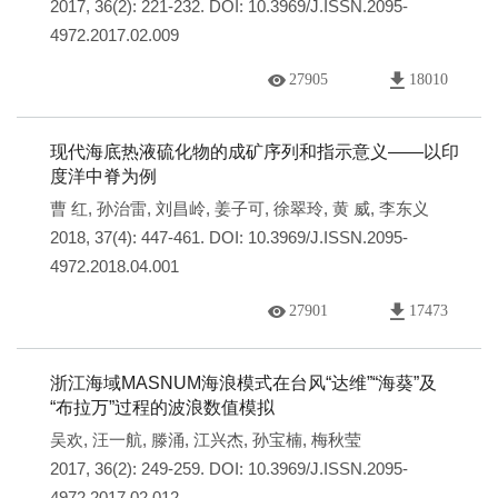
2017, 36(2): 221-232.
DOI:
10.3969/J.ISSN.2095-
4972.2017.02.009
27905
18010
现代海底热液硫化物的成矿序列和指示意义——以印
度洋中脊为例
曹 红
,
孙治雷
,
刘昌岭
,
姜子可
,
徐翠玲
,
黄 威
,
李东义
2018, 37(4): 447-461.
DOI:
10.3969/J.ISSN.2095-
4972.2018.04.001
27901
17473
浙江海域MASNUM海浪模式在台风“达维”“海葵”及
“布拉万”过程的波浪数值模拟
吴欢
,
汪一航
,
滕涌
,
江兴杰
,
孙宝楠
,
梅秋莹
2017, 36(2): 249-259.
DOI:
10.3969/J.ISSN.2095-
4972.2017.02.012