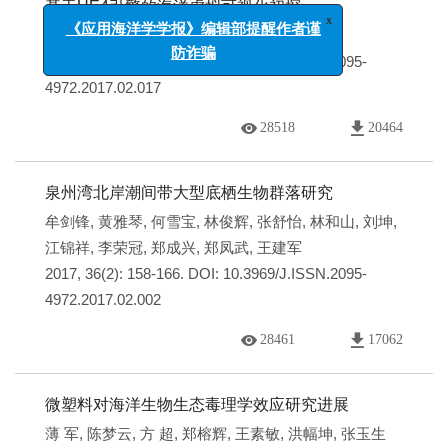
基于UE4引擎的海洋虚拟可视化初探
《应用海洋学学报》编辑部提醒作者谨
防诈骗
余肖翰
,
余麒祥
2017, 36(2): 295-301.
DOI:
10.3969/J.ISSN.2095-
4972.2017.02.017
28518
20464
泉州湾北岸潮间带大型底栖生物群落研究
牟剑锋
,
黄雅琴
,
何雪宝
,
林俊辉
,
张舒怡
,
林和山
,
刘坤
,
江锦祥
,
李荣冠
,
郑成兴
,
郑凤武
,
王建军
2017, 36(2): 158-166.
DOI:
10.3969/J.ISSN.2095-
4972.2017.02.002
28461
17062
微塑料对海洋生物生态毒理学效应研究进展
薄 军
,
陈梦云
,
方 超
,
郑榕辉
,
王素敏
,
洪幅坤
,
张玉生